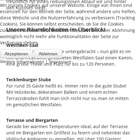
freundlich für einen reibungslosen Ablauf vor und hinter
Wir nutzen Cookies auf unserer Website. Einige von ihnen sind
den Kulissen sorgt.
essenziell für den Betrieb der Seite, während andere uns helfen,
diese Website und die Nutzererfahrung zu verbessern (Tracking
Cookies). Sie können selbst entscheiden, ob Sie die Cookies
Unsere Räumlichkeiten im Überblick!
zulassen möchten. Bitte beachten Sie, dass bei einer Ablehnung
womöglich nicht mehr alle Funktionalitäten der Seite zur
Verfügung stehen.
Westfalen-Saal
Hier waren früher die Kühe untergebracht – nun gibt es im
Akzeptieren
Ablehnen
hell und freundlich gestalteten Westfalen-Saal einen Kamin,
|
Weitere Informationen
Impressum
eine große Theke und Platz für bis zu 120 Personen.
Tecklenburger Stube
Für rund 35 Gäste heißt es: Immer rein in die gute Stube!
Mit Holzdecke, dekorativen Balken und einem echten
Terrazzoboden fühlt man sich nicht nur so, man ist mitten
im gemütlichen Westfalen.
Terrasse und Biergarten
Gerade bei warmen Temperaturen ideal, auf der Terrasse
und im Biergarten ein Grillfest zu feiern und nebenbei das
idyllische Ambiente zu genießen, mit über 100 Gästen!