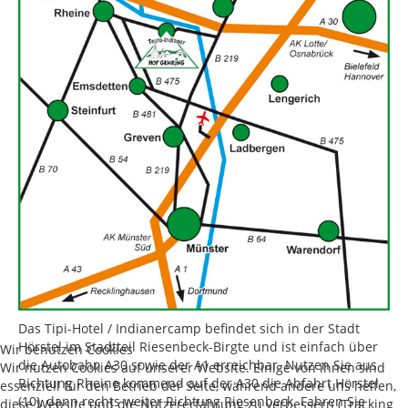
Das Tipi-Hotel / Indianercamp befindet sich in der Stadt
Hörstel im Stadtteil Riesenbeck-Birgte und ist einfach über
Wir benutzen Cookies
die Autobahn A30 sowie der A1 erreichbar. Nutzen Sie aus
Wir nutzen Cookies auf unserer Website. Einige von ihnen sind
Richtung Rheine kommend auf der A30 die Abfahrt Hörstel
essenziell für den Betrieb der Seite, während andere uns helfen,
(10), dann rechts weiter Richtung Riesenbeck. Fahren Sie
diese Website und die Nutzererfahrung zu verbessern (Tracking