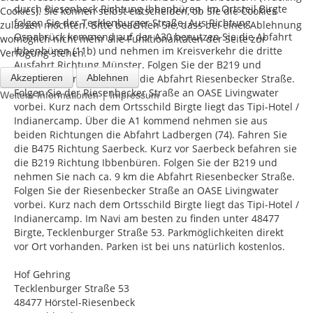
durch Riesenbeck Richtung Ibbenbüren. Im Ortsteil Birgte
Cookies). Sie können selbst entscheiden, ob Sie die Cookies
folgen Sie der Tecklenburger Straße. Aus Richtung
zulassen möchten. Bitte beachten Sie, dass bei einer Ablehnung
Osnabrück kommend auf der A30 benutzen Sie die Abfahrt
womöglich nicht mehr alle Funktionalitäten der Seite zur
Ibbenbüren (11b) und nehmen im Kreisverkehr die dritte
Verfügung stehen.
Ausfahrt Richtung Münster. Folgen Sie der B219 und
Akzeptieren
nehmen Sie nach ca. 3 km die Abfahrt Riesenbecker Straße.
Ablehnen
Folgen Sie der Riesenbecker Straße an OASE Livingwater
|
Weitere Informationen
Impressum
vorbei. Kurz nach dem Ortsschild Birgte liegt das Tipi-Hotel /
Indianercamp. Über die A1 kommend nehmen sie aus
beiden Richtungen die Abfahrt Ladbergen (74). Fahren Sie
die B475 Richtung Saerbeck. Kurz vor Saerbeck befahren sie
die B219 Richtung Ibbenbüren. Folgen Sie der B219 und
nehmen Sie nach ca. 9 km die Abfahrt Riesenbecker Straße.
Folgen Sie der Riesenbecker Straße an OASE Livingwater
vorbei. Kurz nach dem Ortsschild Birgte liegt das Tipi-Hotel /
Indianercamp. Im Navi am besten zu finden unter 48477
Birgte, Tecklenburger Straße 53. Parkmöglichkeiten direkt
vor Ort vorhanden. Parken ist bei uns natürlich kostenlos.
Hof Gehring
Tecklenburger Straße 53
48477 Hörstel-Riesenbeck