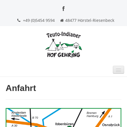
+49 (0)5454 9594
48477 Hörstel-Riesenbeck
STARTSEITE
Anfahrt
INDOOR TIPI-HOTEL
GRUPPENFEIERN
BEERDIGUNGSKAFFEE
KONTAKT